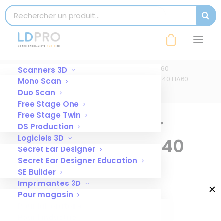
modal-check
Search for:
SEAR
bac de resine pour imprimante 3D HA40
HA60
Accueil
Bac de résine HA40- HA60
Scanners 3D
bac de resine pour imprimante 3D HA40 HA60
Mono Scan
Duo Scan
Free Stage One
Free Stage Twin
bac de resine pour
DS Production
Logiciels 3D
imprimante 3D HA40
Secret Ear Designer
HA60
Secret Ear Designer Education
SE Builder
Imprimantes 3D
✕
13 JUIN 2023
|
BY
BÉRANGÈRE
Pour magasin
Pour laboratoire
Pour l’industrie