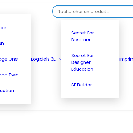
Search for:
can
Secret Ear
Designer
an
Secret Ear
tage One
Logiciels 3D
Impri
Designer
Education
age Twin
SE Builder
uction