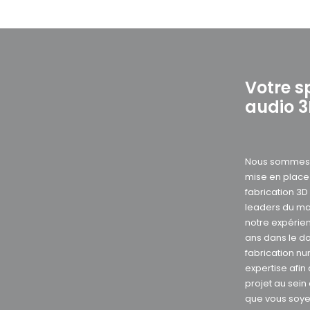
Votre s
audio 
Nous sommes s
mise en plac
fabrication 3
leaders du ma
notre expérie
ans dans le d
fabrication nu
expertise afin
projet au sein
que vous soye