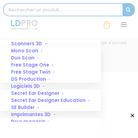
modal-check
Search for:
SEAR
image (4)
Accueil
Template de slide pour le Carrousel en page d'accueil
Scanners 3D
- otoscope
Mono Scan
image (4)
Duo Scan
Free Stage One
Free Stage Twin
DS Production
Logiciels 3D
Secret Ear Designer
Secret Ear Designer Education
SE Builder
Imprimantes 3D
✕
Pour magasin
Pour laboratoire
Pour l’industrie