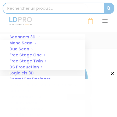
modal-check
Search for:
SEAR
Tuyau pour compresseur
Accueil
Tuyau pour compresseur
Tuyau pour compresseur
Scanners 3D
Mono Scan
Duo Scan
Free Stage One
Free Stage Twin
DS Production
Logiciels 3D
✕
Secret Ear Designer
Secret Ear Designer Education
SE Builder
Imprimantes 3D
Pour magasin
Pour laboratoire
Pour l’industrie