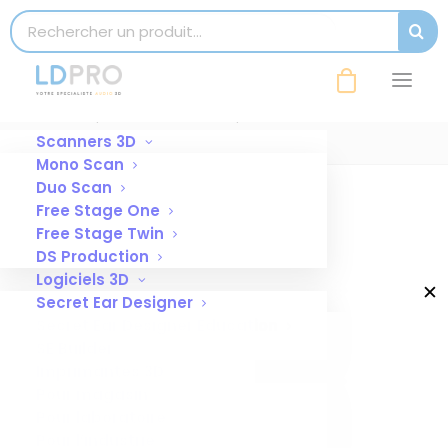
modal-check
Search for:
SEAR
bloc de distribution face
Accueil
Bloc de distribution
bloc de distribution face
Scanners 3D
Mono Scan
Duo Scan
Free Stage One
Free Stage Twin
DS Production
Logiciels 3D
✕
Secret Ear Designer
Secret Ear Designer Education
SE Builder
Imprimantes 3D
Pour magasin
Pour laboratoire
Pour l’industrie