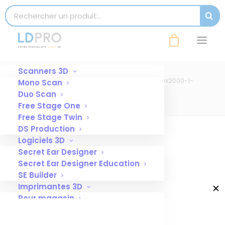
modal-check
Search for:
SEAR
freestage_one_02_transparent_1460x2000-
1-748×1024-reziz
Accueil
Header accueil
Scanners 3D
freestage_one_02_transparent_1460x2000-1-
Mono Scan
748×1024-reziz
Duo Scan
Free Stage One
Free Stage Twin
DS Production
Logiciels 3D
Secret Ear Designer
Secret Ear Designer Education
SE Builder
Imprimantes 3D
✕
Pour magasin
Pour laboratoire
Pour l’industrie