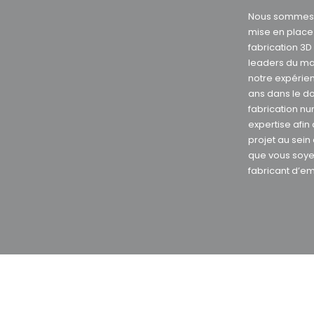
Nous sommes s
mise en plac
fabrication 3
leaders du ma
notre expérie
ans dans le d
fabrication nu
expertise afin
projet au sein
que vous soye
fabricant d’e