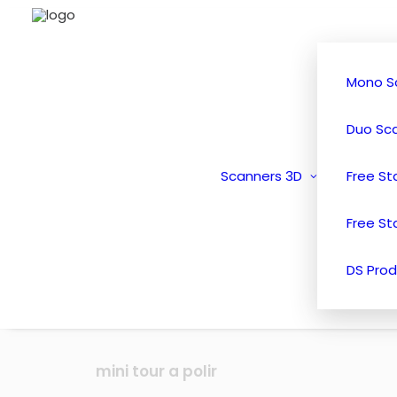
Mono S
Duo Sc
Scanners 3D
Free S
Free St
DS Prod
mini tour a polir