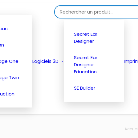
Search for:
can
Secret Ear
Designer
an
Secret Ear
tage One
Logiciels 3D
Impri
Designer
Education
age Twin
SE Builder
uction
Accuei