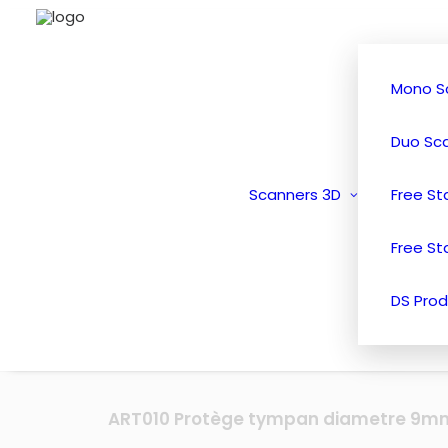
Mono S
Duo Sc
Scanners 3D
Free S
Free St
DS Prod
ART010 Protège tympan diametre 9m