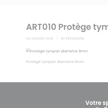
ART010 Protège t
20 JANVIER 2025
|
BY
BÉRANGÈRE
Protège tympan diametre 9mm
Votre s