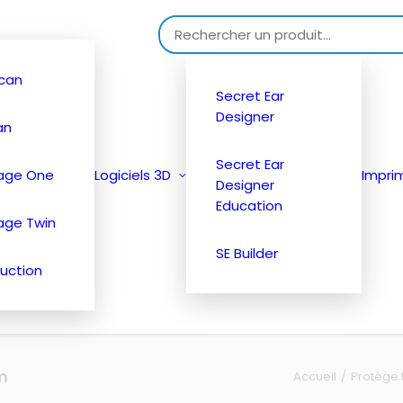
Search for:
can
Secret Ear
Designer
an
Secret Ear
tage One
Logiciels 3D
Impri
Designer
Education
age Twin
SE Builder
uction
m
Accueil
Protège 