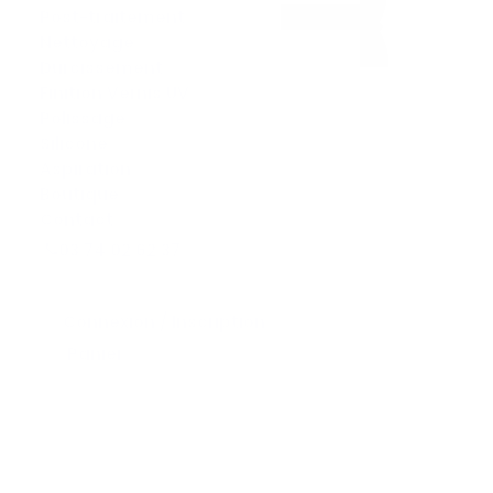
Post-traitement
Nettoyage
Durcissement
Finition Vernis UV
Polissage
Silicone
Aspiration
Tube souple pré-coudé 2,0 x 3,1 mm
Boutique
Contact
03 74 02 62 37
Connexion / Inscription
Panier
Votre panier est actuellement vide.