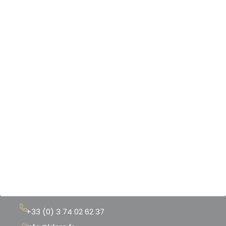
Nos produits & services
Nos scanners 3D
Nos logiciels 3D
Nos imprimantes 3D
Notre boutique
Nos références
Mentions légales
CGU - CGV
+33 (0) 3 74 02 62 37