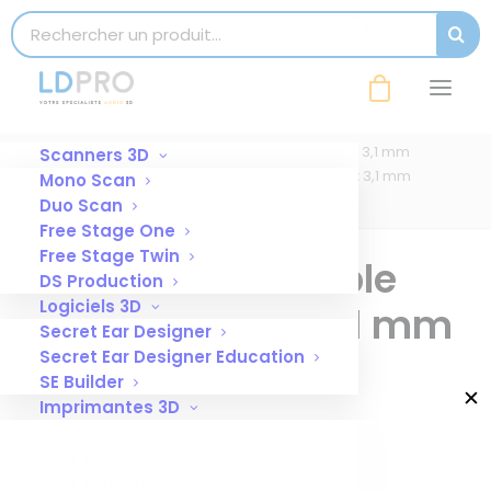
modal-check
Search for:
SEAR
ART005 Tube souple pré-coudé 2,0 x 3,1
mm
Accueil
Tube souple pré-coudé 2,0 x 3,1 mm
Scanners 3D
ART005 Tube souple pré-coudé 2,0 x 3,1 mm
Mono Scan
Duo Scan
Free Stage One
Free Stage Twin
ART005 Tube souple
DS Production
Logiciels 3D
pré-coudé 2,0 x 3,1 mm
Secret Ear Designer
Secret Ear Designer Education
20 JANVIER 2025
|
BY
BÉRANGÈRE
SE Builder
✕
Imprimantes 3D
Pour magasin
Pour laboratoire
Pour l’industrie