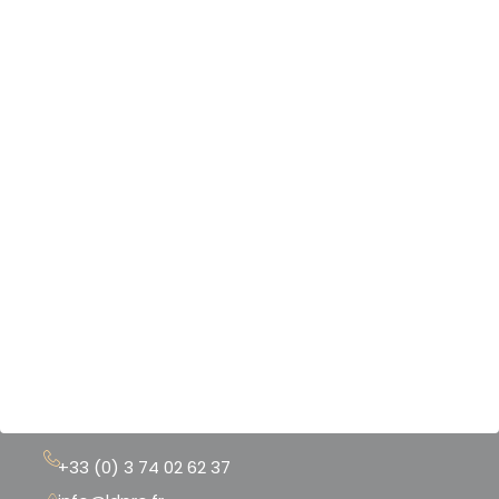
Nos produits & services
Nos scanners 3D
Nos logiciels 3D
Nos imprimantes 3D
Notre boutique
Nos références
Mentions légales
CGU - CGV
+33 (0) 3 74 02 62 37