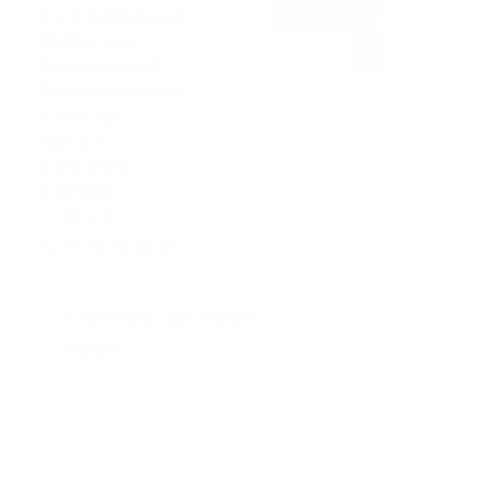
Post-traitement
Nettoyage
Durcissement
Finition Vernis UV
Polissage
Silicone
Aspiration
Tube chair 2.0×3.1mm, angle étroit
Boutique
Contact
03 74 02 62 37
Connexion / Inscription
Panier
Votre panier est actuellement vide.