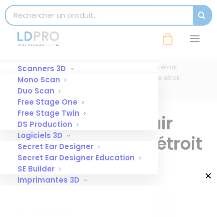
modal-check
Search for:
SEAR
EG-95115 Tube chair 2.0×3.1mm, angle
étroit
Accueil
Tube chair 2.0x3.1mm, angle étroit
Scanners 3D
EG-95115 Tube chair 2.0×3.1mm, angle étroit
Mono Scan
Duo Scan
Free Stage One
Free Stage Twin
EG-95115 Tube chair
DS Production
Logiciels 3D
2.0×3.1mm, angle étroit
Secret Ear Designer
Secret Ear Designer Education
21 JANVIER 2025
|
BY
BÉRANGÈRE
SE Builder
✕
Imprimantes 3D
Pour magasin
Pour laboratoire
Pour l’industrie