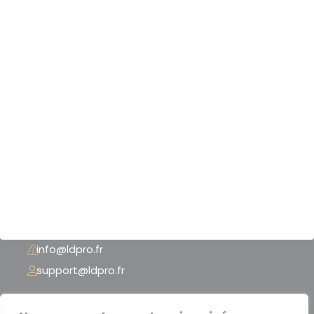
Nos scanners 3D
Nos logiciels 3D
Nos imprimantes 3D
Notre boutique
Nos références
Mentions légales
CGU - CGV
+33 (0) 3 74 02 62 37
info@ldpro.fr
support@ldpro.fr
LD PRO – 2 Rue Péclet