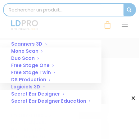
modal-check
Search for:
SEAR
45400- pince-a-dilater-inox
Accueil
Pince à dilater inox
45400- pince-a-dilater-inox
Scanners 3D
Mono Scan
Duo Scan
Free Stage One
Free Stage Twin
DS Production
Logiciels 3D
Secret Ear Designer
✕
Secret Ear Designer Education
SE Builder
Imprimantes 3D
Pour magasin
Pour laboratoire
Pour l’industrie