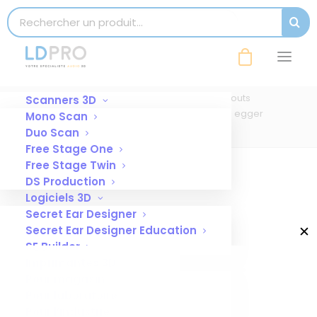
modal-check
Search for:
SEAR
83881 Display présentation embouts
egger
Accueil
Display présentation embouts
Scanners 3D
83881 Display présentation embouts egger
Mono Scan
Duo Scan
Free Stage One
Free Stage Twin
DS Production
Logiciels 3D
Secret Ear Designer
✕
Secret Ear Designer Education
SE Builder
Imprimantes 3D
Pour magasin
Pour laboratoire
Pour l’industrie