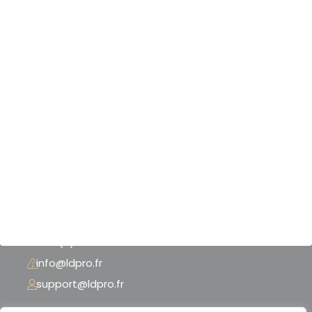
Nos produits & services
Nos scanners 3D
Nos logiciels 3D
Nos imprimantes 3D
Notre boutique
Nos références
Mentions légales
CGU - CGV
+33 (0) 3 74 02 62 37
info@ldpro.fr
support@ldpro.fr