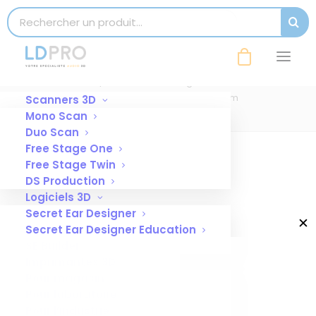
modal-check
Search for:
SEAR
Brucelle de serrage, droite 16cm
Accueil
Brucelle de serrage droite 16cm
Brucelle de serrage, droite 16cm
Scanners 3D
Mono Scan
Duo Scan
Free Stage One
Free Stage Twin
DS Production
Logiciels 3D
Secret Ear Designer
✕
Secret Ear Designer Education
SE Builder
Imprimantes 3D
Pour magasin
Pour laboratoire
Pour l’industrie