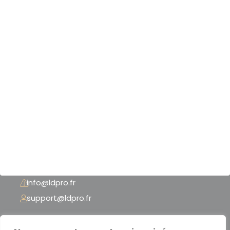
Nos scanners 3D
Nos logiciels 3D
Nos imprimantes 3D
Notre boutique
Nos références
Mentions légales
CGU - CGV
+33 (0) 3 74 02 62 37
info@ldpro.fr
support@ldpro.fr
LD PRO – 2 Rue Péclet