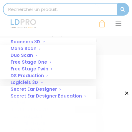
modal-check
Search for:
SEAR
presentoir-egger-taille-small
Accueil
Display présentation embouts
presentoir-egger-taille-small
Scanners 3D
Mono Scan
Duo Scan
Free Stage One
Free Stage Twin
DS Production
Logiciels 3D
Secret Ear Designer
✕
Secret Ear Designer Education
SE Builder
Imprimantes 3D
Pour magasin
Pour laboratoire
Pour l’industrie