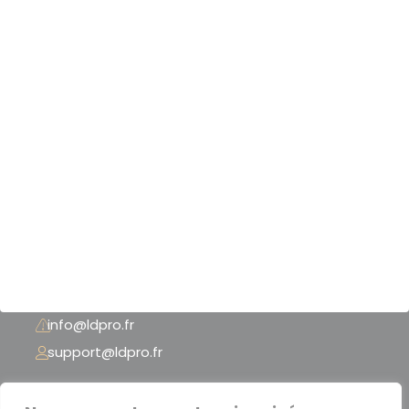
Nos scanners 3D
Nos logiciels 3D
Nos imprimantes 3D
Notre boutique
Nos références
Mentions légales
CGU - CGV
+33 (0) 3 74 02 62 37
info@ldpro.fr
support@ldpro.fr
LD PRO – 2 Rue Péclet