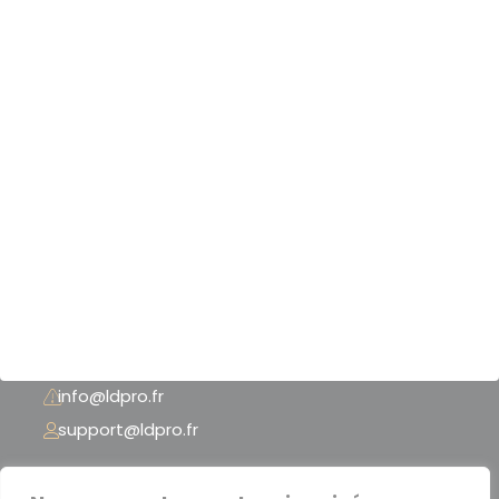
Nos scanners 3D
Nos logiciels 3D
Nos imprimantes 3D
Notre boutique
Nos références
Mentions légales
CGU - CGV
+33 (0) 3 74 02 62 37
info@ldpro.fr
support@ldpro.fr
LD PRO – 2 Rue Péclet