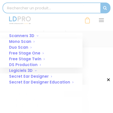
modal-check
Search for:
SEAR
ampoule-mini-3000-fo
Accueil
Ampoule otoscope mini 3000 FO
ampoule-mini-3000-fo
Scanners 3D
Mono Scan
Duo Scan
Free Stage One
Free Stage Twin
DS Production
Logiciels 3D
Secret Ear Designer
✕
Secret Ear Designer Education
SE Builder
Imprimantes 3D
Pour magasin
Pour laboratoire
Pour l’industrie