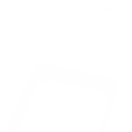
Bac de résine HA40- HA60
VOIR LE PRODUIT
Connectez-vous
pour voir le prix