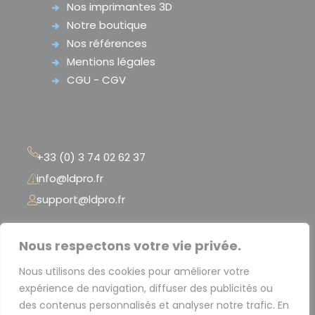
Nos imprimantes 3D
Notre boutique
Nos références
Mentions légales
CGU - CGV
+33 (0) 3 74 02 62 37
info@ldpro.fr
support@ldpro.fr
LD PRO – 2 Rue Péclet
Nous respectons votre vie privée.
« La Serre Numérique »
Nous utilisons des cookies pour améliorer votre
59300 Valenciennes – France
expérience de navigation, diffuser des publicités ou
des contenus personnalisés et analyser notre trafic. En