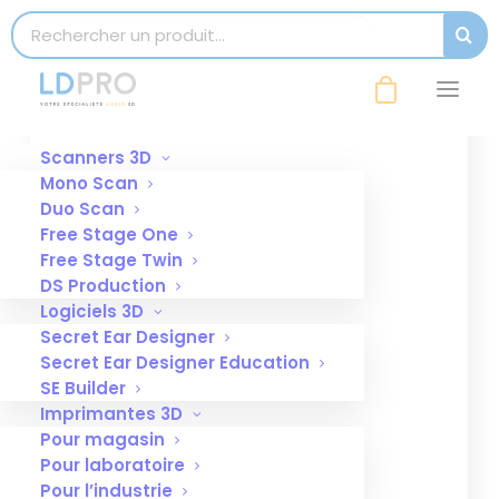
modal-check
Search for:
SEAR
Affinez votre recherche
Scanners 3D
Mono Scan
Duo Scan
Free Stage One
Free Stage Twin
DS Production
Logiciels 3D
Secret Ear Designer
Secret Ear Designer Education
SE Builder
Imprimantes 3D
Pour magasin
Pour laboratoire
Pour l’industrie