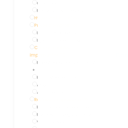
Otoscopes
Pinces et instruments
Hygiène et entretien
Prises d'empreintes
Injections au pistolet
Injections à la seringue
Consommables
Con
imprimantes 3D
RapidShape Génération 1-2-
+
Prusa Medical One
Asiga
Autres accessoires
Résines d'impression 3D
Résines pour embouts durs
Résines moulage silicones
Vernis embouts durs