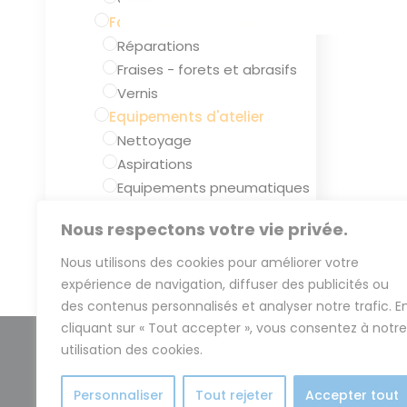
Façonnage et finitions
Réparations
Fraises - forets et abrasifs
Vernis
Equipements d'atelier
Nettoyage
Aspirations
Equipements pneumatiques
Outillages et accessoires
EFFACER
Nous respectons votre vie privée.
Pièces à main
Tours à polir
Nous utilisons des cookies pour améliorer votre
expérience de navigation, diffuser des publicités ou
des contenus personnalisés et analyser notre trafic. E
cliquant sur « Tout accepter », vous consentez à notre
utilisation des cookies.
Votre s
Personnaliser
Tout rejeter
Accepter tout