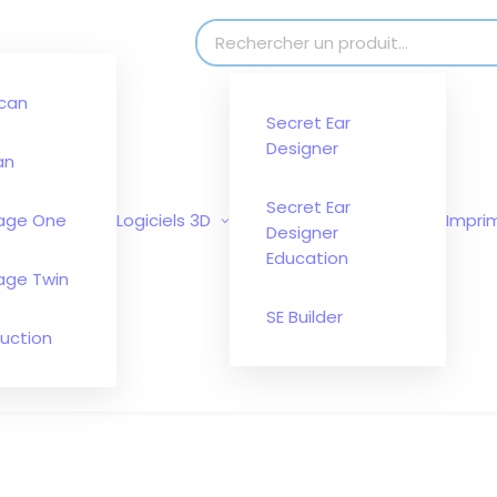
modal-check
Search for:
can
Secret Ear
Designer
an
Secret Ear
tage One
Logiciels 3D
Impri
Designer
Education
age Twin
SE Builder
uction