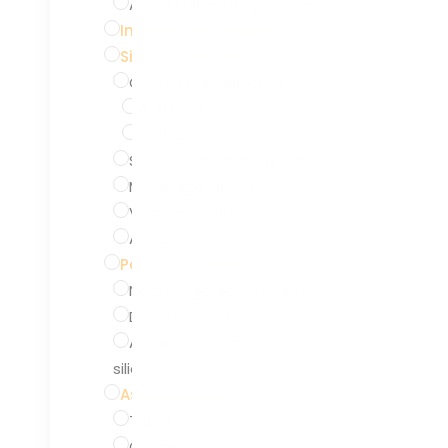
Accessoires et appareils
Injection PU souple
Silicones et vernis
Cartouches silicones
Anti bruits
Anti-eau
Silicones de duplication
Marquage silicone
Vernis silicone
Accessoires
Post-traitements
Nettoyage des impressions
Durcissement aux UV
Appareil sous pression
silicone
Assemblage
Tubes
Collage