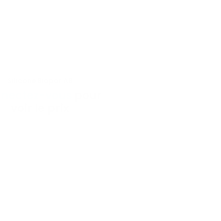
Silicone Biopor AB
VOIR LE PRODUIT
nectez-vous
pour
voir le prix