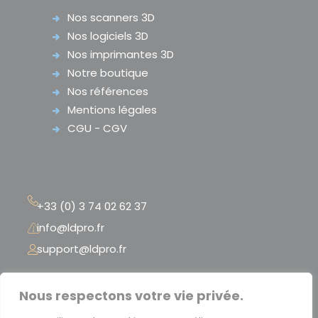
Nos scanners 3D
Nos logiciels 3D
Nos imprimantes 3D
Notre boutique
Nos références
Mentions légales
CGU - CGV
+33 (0) 3 74 02 62 37
info@ldpro.fr
support@ldpro.fr
LD PRO – 2 Rue Péclet
Nous respectons votre vie privée.
« La Serre Numérique »