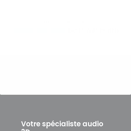
Silicone Softwear 2.0
VOIR LE PRODUIT
Connectez-vous
pour voir le prix
Votre spécialiste audio