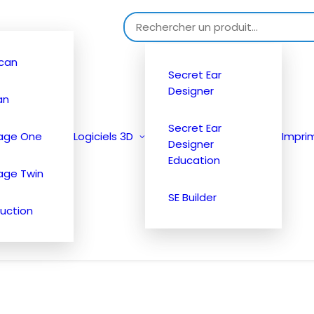
Search for:
can
Secret Ear
Designer
an
Secret Ear
tage One
Logiciels 3D
Impri
Designer
Education
age Twin
SE Builder
uction