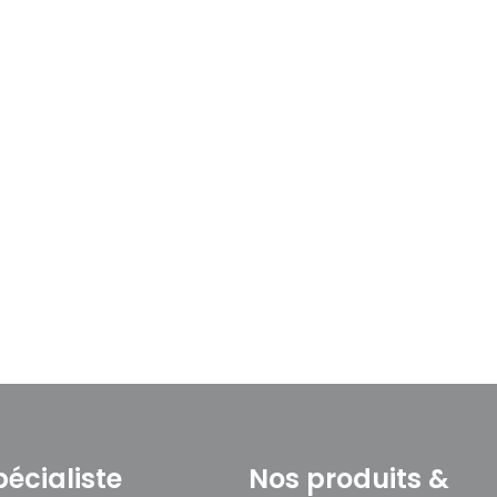
Audioprint® GR-10
VOIR LE PRODUIT
Connectez-vous
pour v
pécialiste
Nos produits &