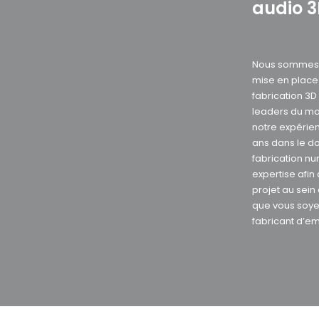
audio 
Nous sommes s
mise en plac
fabrication 3
leaders du ma
notre expérie
ans dans le d
fabrication nu
expertise afin
projet au sein
que vous soye
fabricant d’e