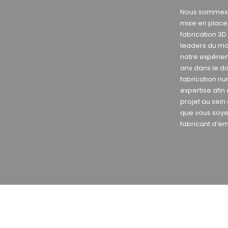
Nous sommes s
mise en plac
fabrication 3
leaders du ma
notre expérie
ans dans le d
fabrication nu
expertise afin
projet au sein
que vous soye
fabricant d’e