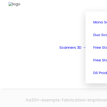
Mono S
Duo Sc
Scanners 3D
Free S
Free St
DS Prod
ha30+-exemple-fabrication-imprima