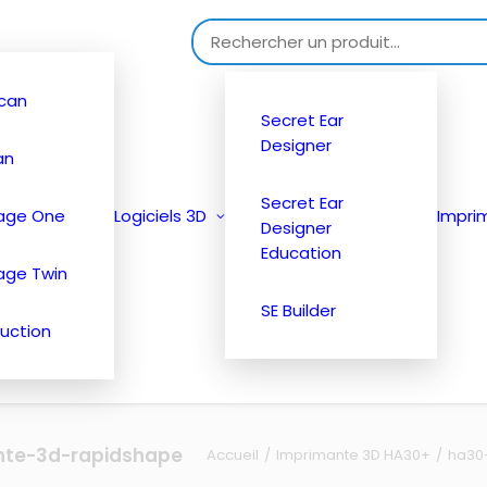
Search for:
can
Secret Ear
Designer
an
Secret Ear
tage One
Logiciels 3D
Impri
Designer
Education
age Twin
SE Builder
uction
nte-3d-rapidshape
Accueil
Imprimante 3D HA30+
ha30