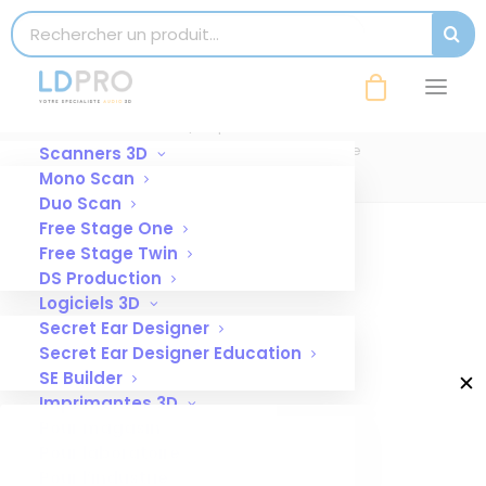
modal-check
Search for:
SEAR
HA50+ imprimante rapidshape
Accueil
Imprimante 3D HA50+
HA50+ imprimante rapidshape
Scanners 3D
Mono Scan
Duo Scan
Free Stage One
Free Stage Twin
DS Production
Logiciels 3D
Secret Ear Designer
Secret Ear Designer Education
SE Builder
✕
Imprimantes 3D
Pour magasin
Pour laboratoire
Pour l’industrie