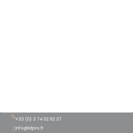
Nos produits & services
Nos scanners 3D
Nos logiciels 3D
Nos imprimantes 3D
Notre boutique
Nos références
Mentions légales
CGU - CGV
+33 (0) 3 74 02 62 37
info@ldpro.fr