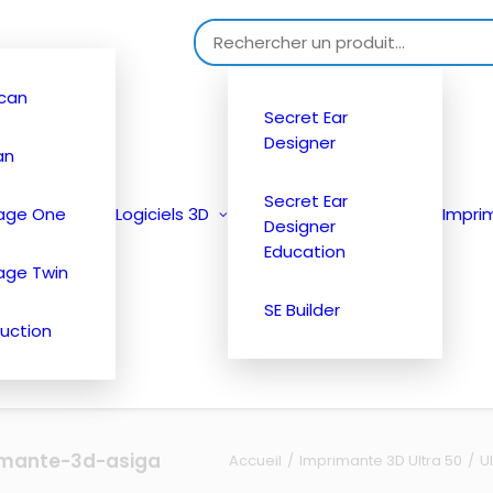
Search for:
can
Secret Ear
Designer
an
Secret Ear
tage One
Logiciels 3D
Impri
Designer
Education
age Twin
SE Builder
uction
rimante-3d-asiga
Accueil
Imprimante 3D Ultra 50
U