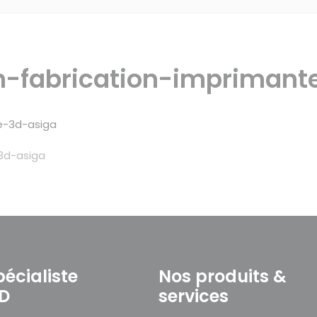
on-fabrication-imprimant
-3d-asiga
pécialiste
Nos produits &
3D
services