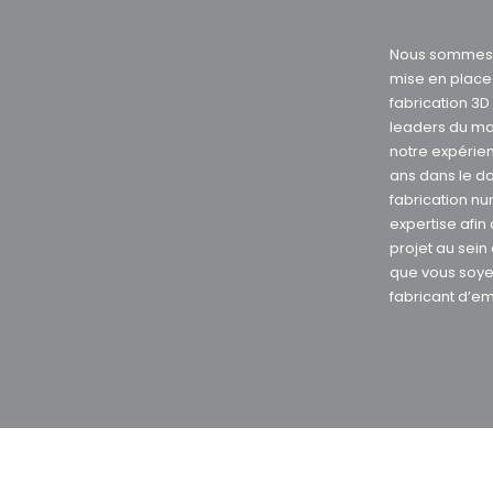
Nous sommes s
mise en plac
fabrication 3
leaders du ma
notre expérie
ans dans le d
fabrication nu
expertise afin
projet au sein
que vous soye
fabricant d’e