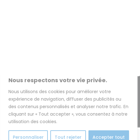
CGU - CGV
+33 (0) 3 74 02 62 37
info@ldpro.fr
support@ldpro.fr
LD PRO – 2 Rue Péclet
Nous respectons votre vie privée.
« La Serre Numérique »
Nous utilisons des cookies pour améliorer votre
59300 Valenciennes – France
expérience de navigation, diffuser des publicités ou
des contenus personnalisés et analyser notre trafic. En
cliquant sur « Tout accepter », vous consentez à notre
utilisation des cookies.
Personnaliser
Tout rejeter
Accepter tout