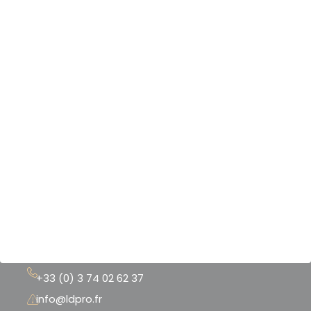
Nos produits & services
Nos scanners 3D
Nos logiciels 3D
Nos imprimantes 3D
Notre boutique
Nos références
Mentions légales
CGU - CGV
+33 (0) 3 74 02 62 37
info@ldpro.fr