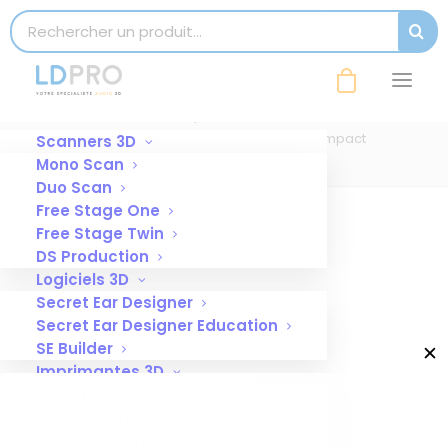
modal-check
Search for:
SEAR
aspiration renfert modele silent compact
Accueil
Post-traitement
aspiration renfert modele silent compact
Scanners 3D
Mono Scan
Duo Scan
Free Stage One
Free Stage Twin
DS Production
Logiciels 3D
Secret Ear Designer
Secret Ear Designer Education
SE Builder
✕
Imprimantes 3D
Pour magasin
Pour laboratoire
Pour l’industrie