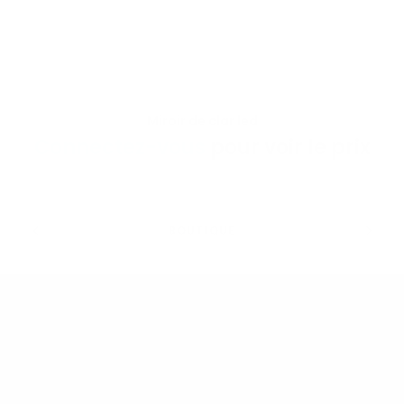
Miroir de clar led
VOIR LE PRODUIT
Connectez-vous
pour voir le prix
BOUTIQUE