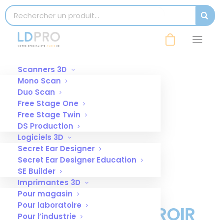
modal-check
Search for:
SEAR
Scanners 3D
Mono Scan
Duo Scan
Free Stage One
Free Stage Twin
DS Production
Logiciels 3D
Secret Ear Designer
Secret Ear Designer Education
SE Builder
Imprimantes 3D
Pour magasin
Pour laboratoire
AMPOULE LED MIROIR
Pour l’industrie