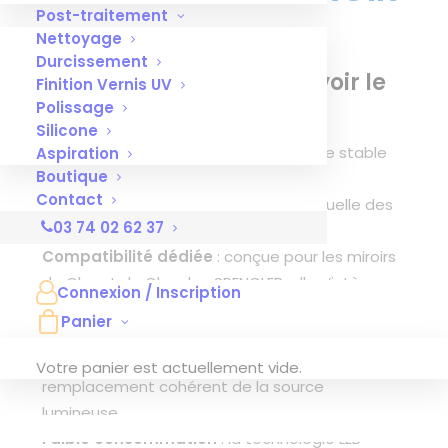
Post-traitement
DE CLAR
Nettoyage
Durcissement
Connectez-vous
pour voir le
Finition Vernis UV
prix
Polissage
Silicone
Technologie LED
: apporte une lumière stable
Aspiration
Boutique
et homogène, adaptée aux examens
Contact
nécessitant une bonne perception visuelle des
03 74 02 62 37
détails.
Compatibilité dédiée
: conçue pour les miroirs
de Clar et de Chardon SPENGLER, elle s’intègre
Connexion / Inscription
sans modification de l’instrument.
Panier
Format 3,5 V
: correspond à la configuration
indiquée pour le miroir frontal de Clar, pour un
Votre panier est actuellement vide.
remplacement cohérent de la source
lumineuse.
Faible consommation
: la technologie LED