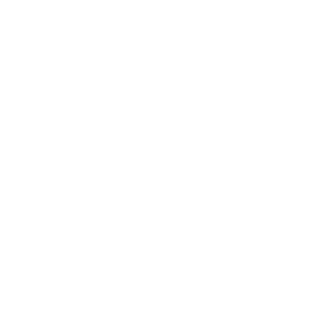
L’
ampoule LED pour miroir de Clar
assure un
éclairage blanc froid homogène pour les examens
ORL de précision. Compatible avec les miroirs de
Clar et de Chardon de la marque, elle fonctionne
en
3,5 V
avec une faible consommation
énergétique.
Vous aimerez peut-être aussi…