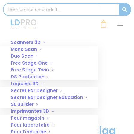
modal-check
Search for:
SEAR
Scanners 3D
Mono Scan
Duo Scan
Free Stage One
Free Stage Twin
DS Production
Logiciels 3D
Secret Ear Designer
Secret Ear Designer Education
SE Builder
Imprimantes 3D
Pour magasin
Pour laboratoire
Bac de résine Asiga
Pour l’industrie