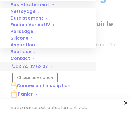
Post-traitement
Max
Nettoyage
Durcissement
Connectez-vous
pour voir le
Finition Vernis UV
prix
Polissage
Silicone
Bac de fabrication pour imprimante 3D modèle
Aspiration
Boutique
MAX et MAX2
Contact
Contenance
03 74 02 62 37
Connexion / Inscription
Panier
✕
Votre panier est actuellement vide.