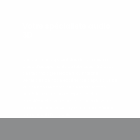
Votre spécialiste audio
3D
Nous sommes spécialistes dans la mise en
place d’équipements de fabrication 3D avec
des technologies leaders du marché.
Bénéficiez de notre expérience depuis plus de
20 ans dans le domaine de la fabrication
numérique et de notre expertise afin
d’implémenter votre projet au sein de votre
entreprise, que vous soyez audioprothésiste
ou fabricant d’embouts.