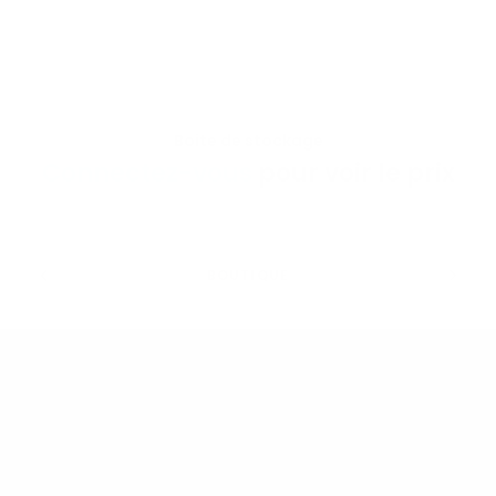
Boite de stockage
VOIR LE PRODUIT
Connectez-vous
pour voir le prix
BOUTIQUE