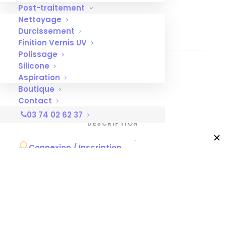
Post-traitement
Nettoyage
Durcissement
Finition Vernis UV
Polissage
Silicone
Aspiration
Boutique
Contact
03 74 02 62 37
DESCRIPTION
✕
INFORMATIONS COMPLÉMENTAIRES
Connexion / Inscription
Panier
Votre panier est actuellement vide.
Le bout de canule blanc facilite l’injection. En
réduisant le diamètre de sortie, la précision est
assurée.