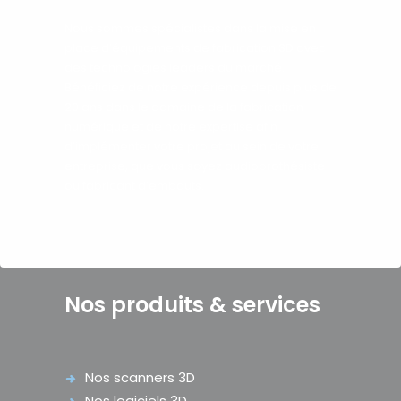
Nous sommes spécialistes dans la mise en
place d’équipements de fabrication 3D avec
des technologies leaders du marché.
Bénéficiez de notre expérience depuis plus de
20 ans dans le domaine de la fabrication
numérique et de notre expertise afin
d’implémenter votre projet au sein de votre
entreprise, que vous soyez audioprothésiste
ou fabricant d’embouts.
Nos produits & services
Nos scanners 3D
Nos logiciels 3D