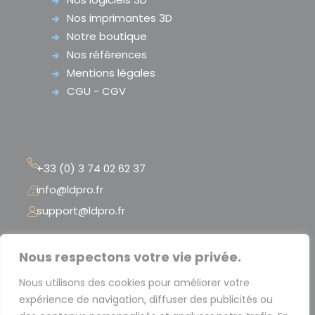
Nos imprimantes 3D
Notre boutique
Nos références
Mentions légales
CGU - CGV
+33 (0) 3 74 02 62 37
info@ldpro.fr
support@ldpro.fr
LD PRO – 2 Rue Péclet
Nous respectons votre vie privée.
« La Serre Numérique »
Nous utilisons des cookies pour améliorer votre
59300 Valenciennes – France
expérience de navigation, diffuser des publicités ou