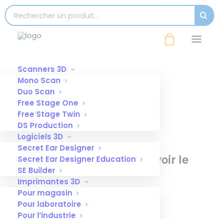
modal-check
Search for:
SEAR
Scanners 3D
Mono Scan
Duo Scan
Free Stage One
Bout de canule
Free Stage Twin
DS Production
blanc
Logiciels 3D
Secret Ear Designer
Connectez-vous
pour voir le
Secret Ear Designer Education
SE Builder
prix
Imprimantes 3D
Pour magasin
Lot
Pour laboratoire
Pour l’industrie