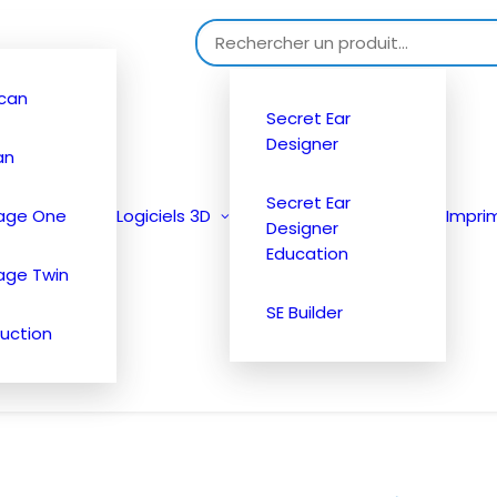
Search for:
can
Secret Ear
Designer
an
Secret Ear
tage One
Logiciels 3D
Impri
Designer
Education
age Twin
SE Builder
uction