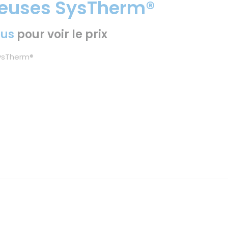
euses SysTherm®
ous
pour voir le prix
ysTherm®