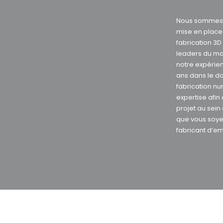
Nous sommes s
mise en plac
fabrication 3
leaders du ma
notre expérie
ans dans le d
fabrication nu
expertise afin
projet au sein
que vous soye
fabricant d’e