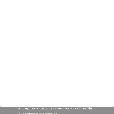
Votre spécialiste audio
3D
Nous sommes spécialistes dans la mise en
place d’équipements de fabrication 3D avec
des technologies leaders du marché.
Bénéficiez de notre expérience depuis plus de
20 ans dans le domaine de la fabrication
numérique et de notre expertise afin
d’implémenter votre projet au sein de votre
entreprise, que vous soyez audioprothésiste
ou fabricant d’embouts.