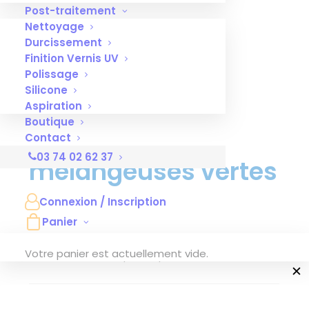
Post-traitement
Nettoyage
Durcissement
Finition Vernis UV
Polissage
Silicone
Aspiration
Boutique
Canules
Contact
03 74 02 62 37
mélangeuses vertes
Connexion / Inscription
Connectez-vous
pour voir le
Panier
prix
Votre panier est actuellement vide.
Conditionnement par 25 pièces
✕