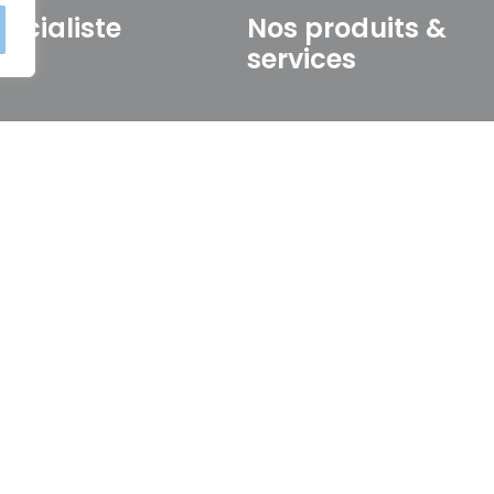
pécialiste
Nos produits &
3D
services
pécialistes dans la
Nos scanners 3D
e d’équipements de
Nos logiciels 3D
D avec des technologies
Nos imprimantes 3D
rché. Bénéficiez de
Notre boutique
nce depuis plus de 20
Nos références
omaine de la
Mentions légales
mérique et de notre
 d’implémenter votre
CGU - CGV
 de votre entreprise,
z audioprothésiste ou
mbouts.