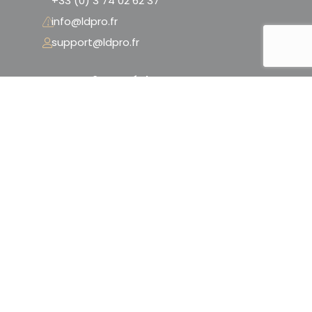
+33 (0) 3 74 02 62 37
info@ldpro.fr
support@ldpro.fr
LD PRO – 2 Rue Péclet
« La Serre Numérique »
59300 Valenciennes – France