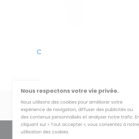
FotoCast
Fot
VOIR LE PRODUIT
Connectez-vous
pour
Con
voir le prix
Nous respectons votre vie privée.
Nous utilisons des cookies pour améliorer votre
PRÉCÉDENT
expérience de navigation, diffuser des publicités ou
des contenus personnalisés et analyser notre trafic. E
cliquant sur « Tout accepter », vous consentez à notre
utilisation des cookies.