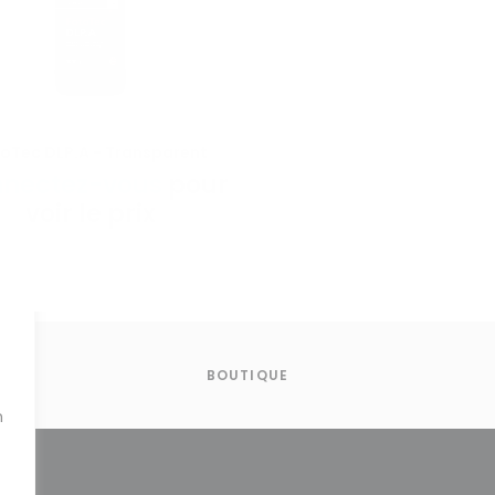
oTec DLP.A - Transparent
VOIR LE PRODUIT
nectez-vous
pour
voir le prix
BOUTIQUE
n