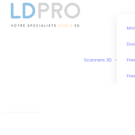
Mo
Duo
Scanners 3D
Fre
Fre
DS 