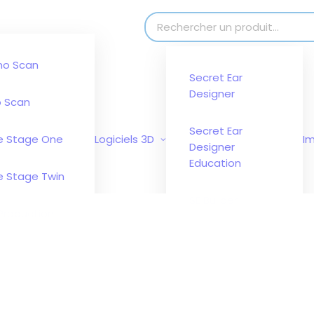
modal-check
Search for:
no Scan
Secret Ear
Designer
 Scan
Secret Ear
e Stage One
Logiciels 3D
I
Designer
Education
e Stage Twin
SE Builder
Production