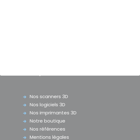
20 ans dans le domaine de la fabrication
numérique et de notre expertise afin
d’implémenter votre projet au sein de votre
entreprise, que vous soyez audioprothésiste
ou fabricant d’embouts.
Nos produits & services
Nos scanners 3D
Nos logiciels 3D
Nos imprimantes 3D
Notre boutique
Nos références
Mentions légales