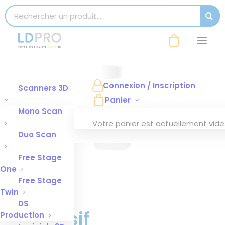
modal-check
Search for:
SEAR
Connexion / Inscription
Scanners 3D
Panier
Mono Scan
Votre panier est actuellement vide
Duo Scan
Free Stage
One
Free Stage
Twin
DS
Détersif
Production