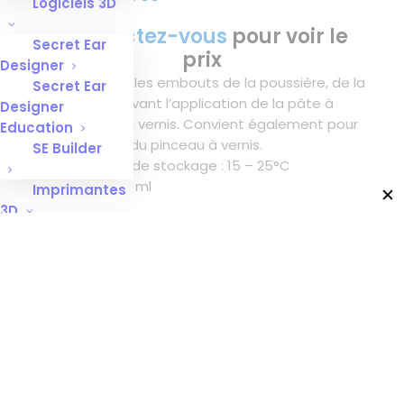
Logiciels 3D
Connectez-vous
pour voir le
Secret Ear
prix
Designer
Pour nettoyer les embouts de la poussière, de la
Secret Ear
graisse, etc. avant l’application de la pâte à
Designer
modeler et du vernis. Convient également pour
Education
le nettoyage du pinceau à vernis.
SE Builder
Température de stockage :
15 – 25°C
Contenu :
250 ml
Imprimantes
✕
3D
Pour magasin
Pour
laboratoire
Pour
l’industrie
INFORMATIONS COMPLÉMENTAIRES
Post-
traitement
Nettoyage