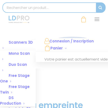
modal-check
Search for:
SEAR
Connexion / Inscription
Scanners 3D
Panier
Mono Scan
Votre panier est actuellement vide
Duo Scan
Free Stage
One
Free Stage
Twin
DS
Pâte à empreinte
Production