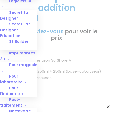
Logiciels 3D
Detax addition
Secret Ear
250ml
Designer
Secret Ear
Designer
Connectez-vous
pour voir le
Education
prix
SE Builder
Silicone A
Imprimantes
3D
Dureté finale: environ 30 Shore A
Pour magasin
Contenance : 250ml + 250ml (base+catalyseur)
Pour
+ 2 cuillères doseuses
laboratoire
Pour
Couleur: bleu
l’industrie
Post-
traitement
✕
Nettoyage