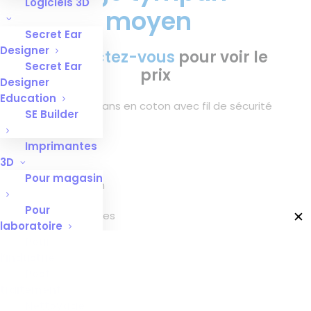
Logiciels 3D
coton moyen
Secret Ear
Designer
Connectez-vous
pour voir le
Secret Ear
prix
Designer
Education
Protège tympans en coton avec fil de sécurité
SE Builder
blanc
Imprimantes
moyen
3D
Pour magasin
Ø env. 0,75 cm
Pour
✕
Lot de 50 pièces
laboratoire
Pour
l’industrie
Post-
traitement
Nettoyage