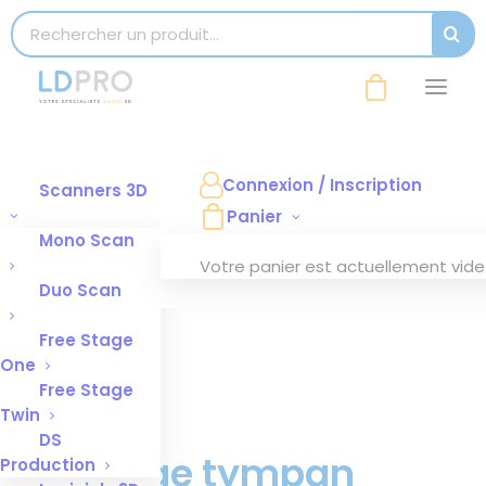
modal-check
Search for:
SEAR
Connexion / Inscription
Scanners 3D
Panier
Mono Scan
Votre panier est actuellement vide
Duo Scan
Free Stage
One
Free Stage
Twin
DS
Protege tympan
Production