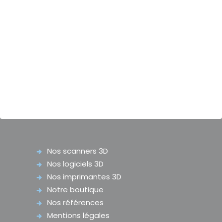
20 ans dans le domaine de la fabrication
numérique et de notre expertise afin
d’implémenter votre projet au sein de votre
entreprise, que vous soyez audioprothésiste
ou fabricant d’embouts.
Nos produits & services
Nos scanners 3D
Nos logiciels 3D
Nos imprimantes 3D
Notre boutique
Nos références
Mentions légales