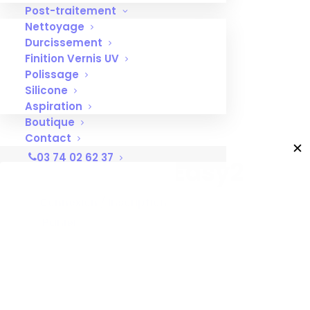
Post-traitement
Nettoyage
Durcissement
Finition Vernis UV
Polissage
Silicone
Aspiration
Boutique
Seringue
Contact
✕
03 74 02 62 37
impression Easy2
Connexion / Inscription
Connectez-vous
pour voir le
Panier
prix
Votre panier est actuellement vide.
Seringue d’empreinte à double piston
Couleur rose