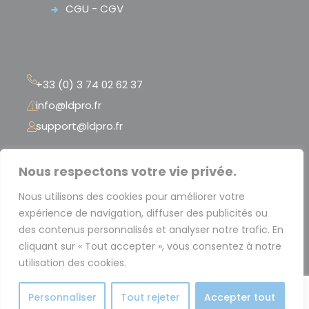
CGU - CGV
+33 (0) 3 74 02 62 37
info@ldpro.fr
support@ldpro.fr
LD PRO – 2 Rue Péclet
Nous respectons votre vie privée.
« La Serre Numérique »
Nous utilisons des cookies pour améliorer votre
59300 Valenciennes – France
expérience de navigation, diffuser des publicités ou
des contenus personnalisés et analyser notre trafic. En
cliquant sur « Tout accepter », vous consentez à notre
utilisation des cookies.
Personnaliser
Tout rejeter
Accepter tout