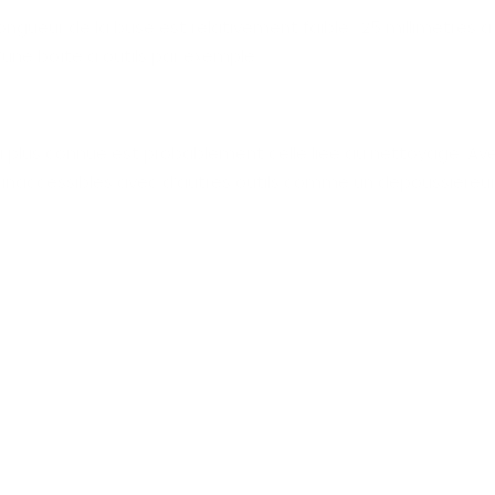
 longueur de la buse est relativement faible : 25 millimètres 
une boîte à outils par exemple.
 la plus connue est probablement celle liée au nettoyage. A
inaccessibles avec d’autres outils comme un dépoussiéreur 