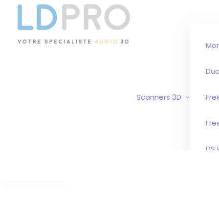
Mo
Duo
Scanners 3D
Fre
Fre
DS 