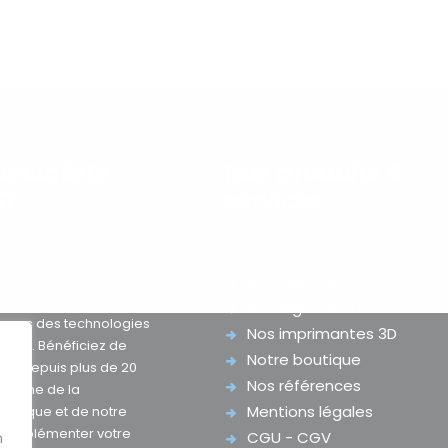
BOUTIQUE
pécialiste
Nos produits &
3D
services
pécialistes dans la
Nos scanners 3D
e d’équipements de
Nos logiciels 3D
D avec des technologies
Nos imprimantes 3D
rché. Bénéficiez de
Notre boutique
nce depuis plus de 20
Nos références
omaine de la
Mentions légales
mérique et de notre
 d’implémenter votre
CGU - CGV
n