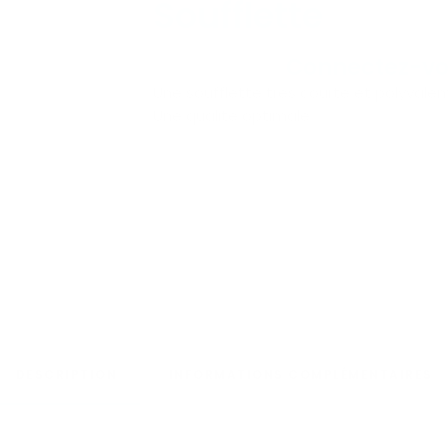
Soufflette
Connectez-v
Une soufflette très courte et polyvalen
Une qualité optimale.
DESCRIPTION
INFORMATIONS COMPLÉMENTAIRES