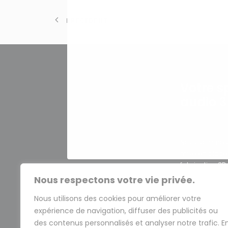
PRÉCÉDENT
Votre s
audio 
Nous sommes s
mise en plac
fabrication 3
leaders du ma
Nous respectons votre vie privée.
notre expérie
Nous utilisons des cookies pour améliorer votre
ans dans le d
fabrication nu
expérience de navigation, diffuser des publicités ou
expertise afin
des contenus personnalisés et analyser notre trafic. E