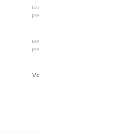
La soufflette présentée ici est courte, car la
pour diverses tâches, comme le nettoyage d’
Les soufflettes ont diverses fonctions, mais
pouvez traiter des surfaces tout simplement 
Vous aimerez peut-être aussi…