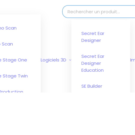
modal-check
Search for:
no Scan
Secret Ear
Designer
 Scan
Secret Ear
e Stage One
Logiciels 3D
I
Designer
Education
e Stage Twin
SE Builder
Production