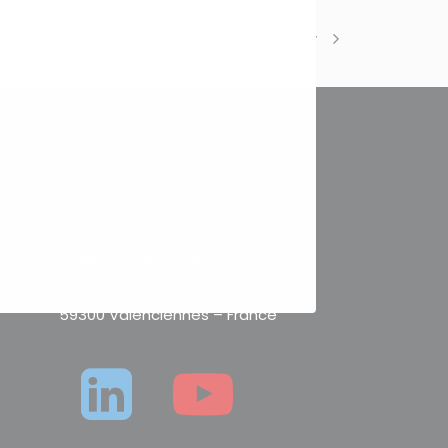
SUIVANT
+33 (0) 3 74 02 62 37
info@ldpro.fr
support@ldpro.fr
LD PRO – 2 Rue Péclet
« La Serre Numérique »
59300 Valenciennes – France