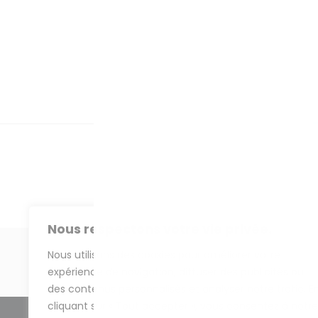
Nous respectons votre vie privée.
Nous utilisons des cookies pour améliorer votre
PRÉCÉDENT
expérience de navigation, diffuser des publicités ou
des contenus personnalisés et analyser notre trafic. E
cliquant sur « Tout accepter », vous consentez à notre