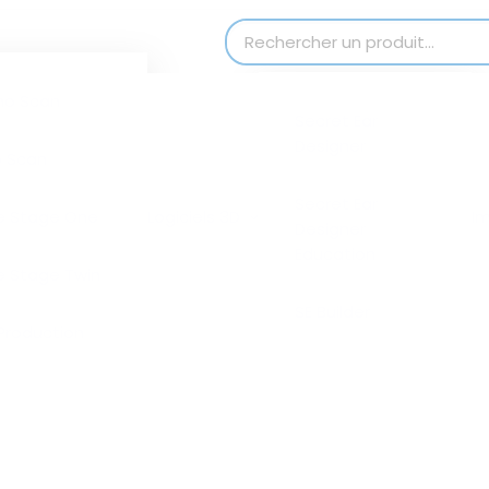
modal-check
Search for:
no Scan
Secret Ear
Designer
 Scan
Secret Ear
e Stage One
Logiciels 3D
I
Designer
Education
e Stage Twin
SE Builder
Production