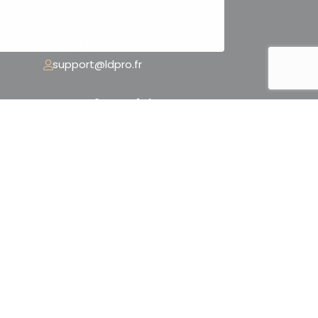
+33 (0) 3 74 02 62 37
info@ldpro.fr
support@ldpro.fr
LD PRO – 2 Rue Péclet
« La Serre Numérique »
59300 Valenciennes – France