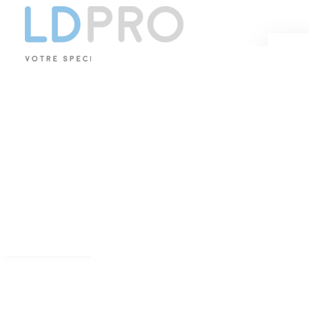
Mo
Duo
Scanners 3D
Fre
Fre
DS 