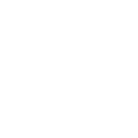
Tube acoustiqu
push/pull)
Connectez-v
Tube push pull
Souple en rouleau
3.5 x 2,0 mm
Métrage
Effacer