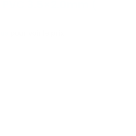
e PVC 3.5×2.0mm (
ous
pour voir le prix