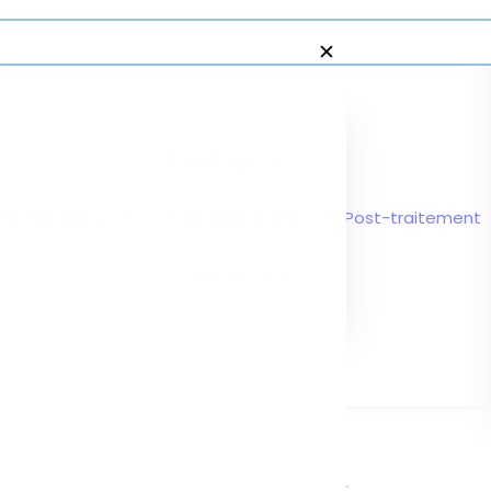
✕
Pour magasin
mprimantes 3D
Pour laboratoire
Post-traitement
Pour l’industrie