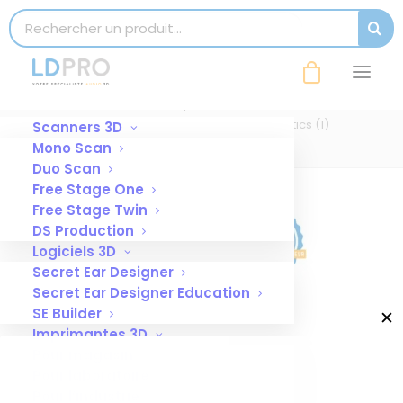
modal-check
Search for:
SEAR
monoscan-scanner-3d-smart-optics (1)
Accueil
Scanners 3D
monoscan-scanner-3d-smart-optics (1)
Scanners 3D
Mono Scan
Duo Scan
Free Stage One
Free Stage Twin
DS Production
Logiciels 3D
Secret Ear Designer
Secret Ear Designer Education
SE Builder
✕
Imprimantes 3D
Pour magasin
Pour laboratoire
Pour l’industrie