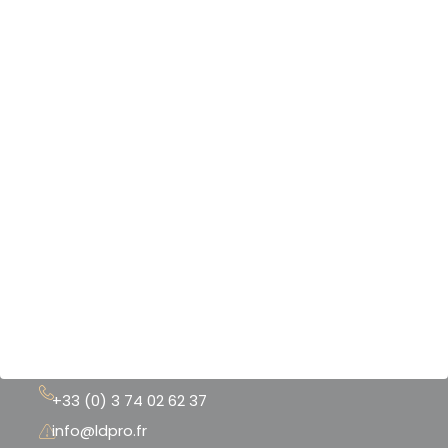
Nos produits & services
Nos scanners 3D
Nos logiciels 3D
Nos imprimantes 3D
Notre boutique
Nos références
Mentions légales
CGU - CGV
+33 (0) 3 74 02 62 37
info@ldpro.fr