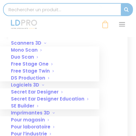
modal-check
Search for:
SEAR
Affinez votre recherche
Scanners 3D
Mono Scan
Duo Scan
Free Stage One
Free Stage Twin
DS Production
Logiciels 3D
Secret Ear Designer
Secret Ear Designer Education
SE Builder
Imprimantes 3D
Pour magasin
Pour laboratoire
Pour l’industrie