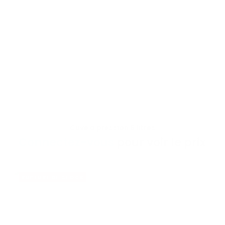
Cuve à pression 6 litres
VOIR LE PRODUIT
Connectez-vous
pour voir le prix
RUPTURE DE STOCK