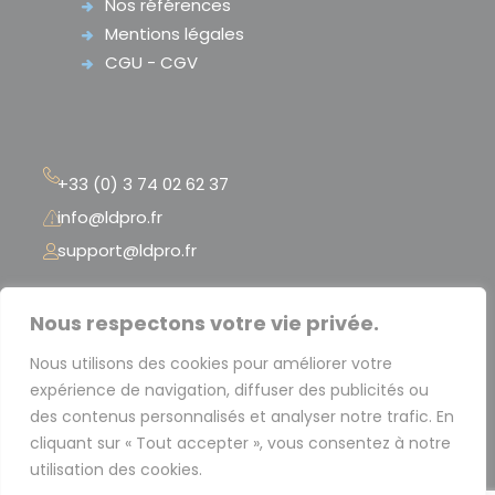
Nos références
Mentions légales
CGU - CGV
+33 (0) 3 74 02 62 37
info@ldpro.fr
support@ldpro.fr
LD PRO – 2 Rue Péclet
Nous respectons votre vie privée.
« La Serre Numérique »
Nous utilisons des cookies pour améliorer votre
59300 Valenciennes – France
expérience de navigation, diffuser des publicités ou
des contenus personnalisés et analyser notre trafic. En
cliquant sur « Tout accepter », vous consentez à notre
utilisation des cookies.