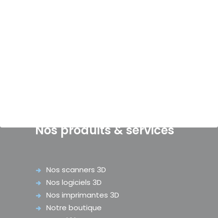
des technologies leaders du marché.
Bénéficiez de notre expérience depuis plus de
20 ans dans le domaine de la fabrication
numérique et de notre expertise afin
d’implémenter votre projet au sein de votre
entreprise, que vous soyez audioprothésiste
ou fabricant d’embouts.
Nos produits & services
Nos scanners 3D
Nos logiciels 3D
Nos imprimantes 3D
Notre boutique